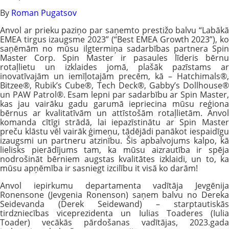
By
Roman Pugatsov
Anvol ar prieku paziņo par saņemto prestižo balvu “Labākā
EMEA tirgus izaugsme 2023” (“Best EMEA Growth 2023”), ko
saņēmām no mūsu ilgtermiņa sadarbības partnera Spin
Master Corp. Spin Master ir pasaules līderis bērnu
rotaļlietu un izklaides jomā, plašāk pazīstams ar
inovatīvajām un iemīļotajām precēm, kā – Hatchimals®,
Bitzee®, Rubik’s Cube®, Tech Deck®, Gabby’s Dollhouse®
un PAW Patrol®. Esam lepni par sadarbību ar Spin Master,
kas jau vairāku gadu garumā iepriecina mūsu reģiona
bērnus ar kvalitatīvām un attīstošām rotaļlietām. Anvol
komanda cītīgi strādā, lai iepazīstinātu ar Spin Master
preču klāstu vēl vairāk ģimeņu, tādējādi panākot iespaidīgu
izaugsmi un partneru atzinību. Šis apbalvojums kalpo, kā
lielisks pierādījums tam, ka mūsu aizrautība ir spēja
nodrošināt bērniem augstas kvalitātes izklaidi, un to, ka
mūsu apņēmība ir sasniegt izcilību it visā ko darām!
Anvol iepirkumu departamenta vadītāja Jevgēnija
Ronensone (Jevgenia Ronenson) saņem balvu no Dereka
Seidevanda (Derek Seidewand) – starptautiskās
tirdzniecības viceprezidenta un Iulias Toaderes (Iulia
Toader) vecākās pārdošanas vadītājas, 2023.gada