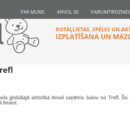
PAR MUMS
ANVOL 30
VAIRUMTIRDZNIEC
ROTAĻLIETAS, SPĒLES UN AK
IZPLATĪŠANA UN MAZ
refl
la globālajā attīstībā Anvol saņēmis balvu no Trefl. Šis
 līmenī.