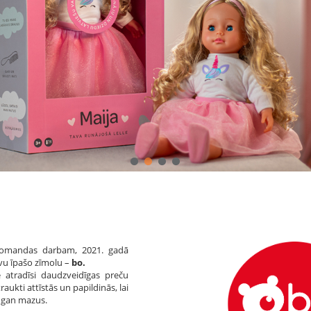
s komandas darbam, 2021. gadā
vu īpašo zīmolu –
bo.
ē atradīsi daudzveidīgas preču
raukti attīstās un papildinās, lai
, gan mazus.