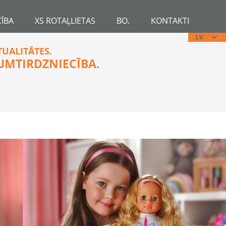
ĪBA
XS ROTAĻLIETAS
BO.
KONTAKTI
LV
TUALITĀTES.
UMTIRDZNIECĪBA.