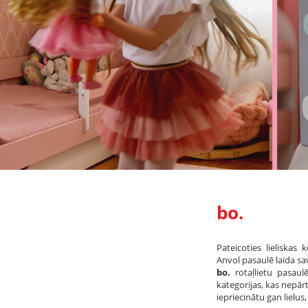
bo.
Pateicoties lieliska
Anvol pasaulē laida sa
bo.
rotaļlietu pasaul
kategorijas, kas nepārt
iepriecinātu gan lielus