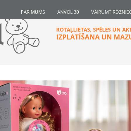
PAR MUMS
ANVOL 30
VAIRUMTIRDZNIEC
ROTAĻLIETAS, SPĒLES UN AK
IZPLATĪŠANA UN MAZ