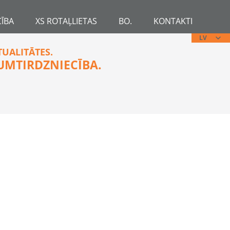
ĪBA
XS ROTAĻLIETAS
BO.
KONTAKTI
LV
TUALITĀTES.
UMTIRDZNIECĪBA.