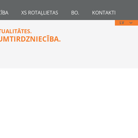
ĪBA
XS ROTAĻLIETAS
BO.
KONTAKTI
LV
TUALITĀTES.
UMTIRDZNIECĪBA.