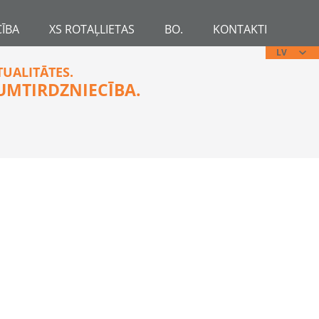
ĪBA
XS ROTAĻLIETAS
BO.
KONTAKTI
LV
TUALITĀTES.
UMTIRDZNIECĪBA.