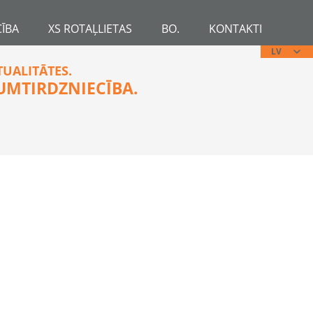
ĪBA
XS ROTAĻLIETAS
BO.
KONTAKTI
LV
TUALITĀTES.
UMTIRDZNIECĪBA.