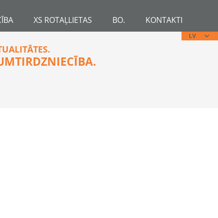
ĪBA
XS ROTAĻLIETAS
BO.
KONTAKTI
LV
TUALITĀTES.
UMTIRDZNIECĪBA.