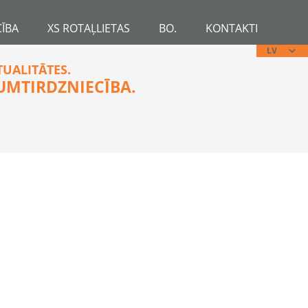
ĪBA
XS ROTAĻLIETAS
BO.
KONTAKTI
LV
TUALITĀTES.
UMTIRDZNIECĪBA.