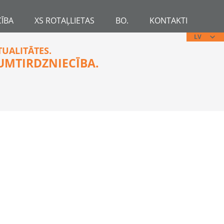
ĪBA
XS ROTAĻLIETAS
BO.
KONTAKTI
LV
TUALITĀTES.
UMTIRDZNIECĪBA.