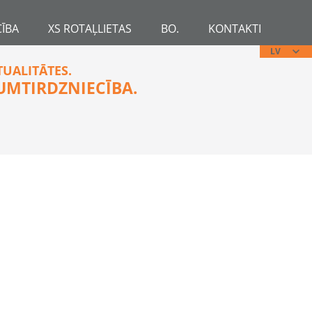
ĪBA
XS ROTAĻLIETAS
BO.
KONTAKTI
LV
TUALITĀTES.
UMTIRDZNIECĪBA.