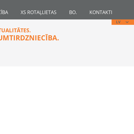
ĪBA
XS ROTAĻLIETAS
BO.
KONTAKTI
LV
TUALITĀTES.
UMTIRDZNIECĪBA.