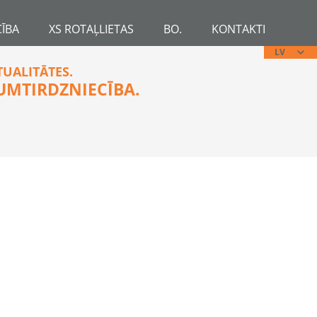
ĪBA
XS ROTAĻLIETAS
BO.
KONTAKTI
LV
TUALITĀTES.
UMTIRDZNIECĪBA.