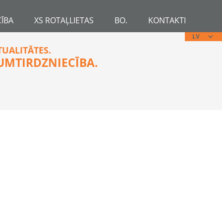
ĪBA
XS ROTAĻLIETAS
BO.
KONTAKTI
LV
TUALITĀTES.
UMTIRDZNIECĪBA.