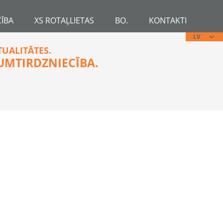
ĪBA
XS ROTAĻLIETAS
BO.
KONTAKTI
LV
TUALITĀTES.
UMTIRDZNIECĪBA.