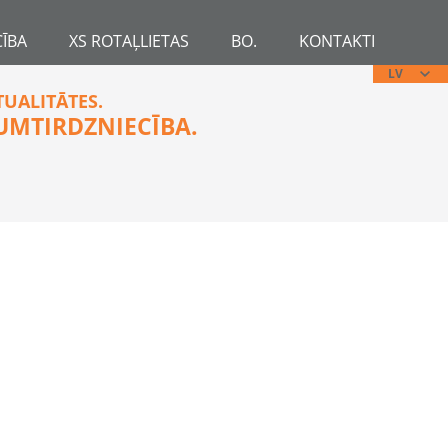
ĪBA
XS ROTAĻLIETAS
BO.
KONTAKTI
LV
TUALITĀTES.
UMTIRDZNIECĪBA.